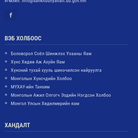
И-мэйл: info@sankhuuhyanalt.du.gov.mn
ВЭБ ХОЛБООС
Боловсрол Соёл Шинжлэх Ухааны Яам
Хүнс Хөдөө Аж Ахуйн Яам
Хүнсний тухай хууль шинэчилсэн найруулга
Монголын Хүнсчдийн Холбоо
МҮХАҮ-ийн Танхим
Монголын Ажил Олгогч Эздийн Нэгдсэн Холбоо
Монгол Улсын Хөдөлмөрийн яам
ХАНДАЛТ