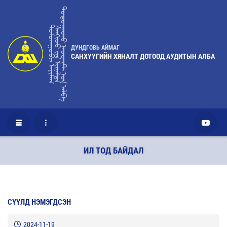
ᠳᠣᠲᠤᠭᠠᠳᠤ ᠠᠦᠳᠢᠲ ᠤ᠋ᠨ ᠠᠯᠪᠠ
ᠳᠤᠮᠳᠠᠭᠣᠪᠢ ᠠᠶᠢᠮᠠᠭ
ᠰᠠᠩᢈᠦᠦ ᠶ᠋ᠢᠨ ᢈᠢᠨᠠᠯᠲᠠ
ДУНДГОВЬ АЙМАГ
САНХҮҮГИЙН ХЯНАЛТ ДОТООД АУДИТЫН АЛБА
ИЛ ТОД БАЙДАЛ
СҮҮЛД НЭМЭГДСЭН
2024-11-19