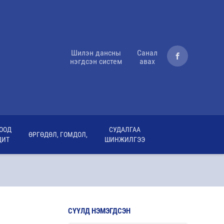
Шилэн дансны
Санал
нэгдсэн систем
авах
ООД
СУДАЛГАА
ӨРГӨДӨЛ, ГОМДОЛ,
ДИТ
ШИНЖИЛГЭЭ
СҮҮЛД НЭМЭГДСЭН