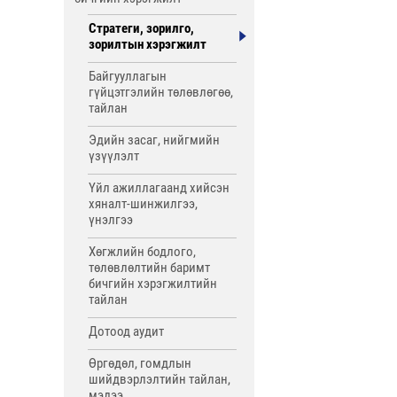
Стратеги, зорилго,
зорилтын хэрэгжилт
Байгууллагын
гүйцэтгэлийн төлөвлөгөө,
тайлан
Эдийн засаг, нийгмийн
үзүүлэлт
Үйл ажиллагаанд хийсэн
хяналт-шинжилгээ,
үнэлгээ
Хөгжлийн бодлого,
төлөвлөлтийн баримт
бичгийн хэрэгжилтийн
тайлан
Дотоод аудит
Өргөдөл, гомдлын
шийдвэрлэлтийн тайлан,
мэдээ