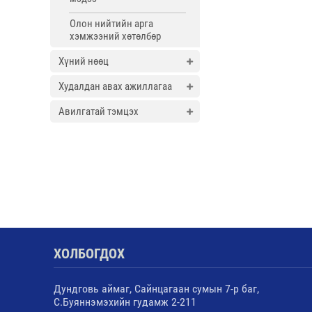
Олон нийтийн арга
хэмжээний хөтөлбөр
Хүний нөөц
Худалдан авах ажиллагаа
Авилгатай тэмцэх
ХОЛБОГДОХ
Дундговь аймаг, Сайнцагаан сумын 7-р баг,
С.Буяннэмэхийн гудамж 2-211