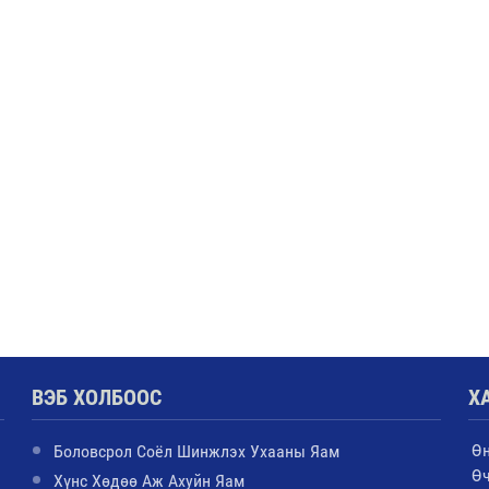
ВЭБ ХОЛБООС
Х
Ө
Боловсрол Соёл Шинжлэх Ухааны Яам
Ө
Хүнс Хөдөө Аж Ахуйн Яам