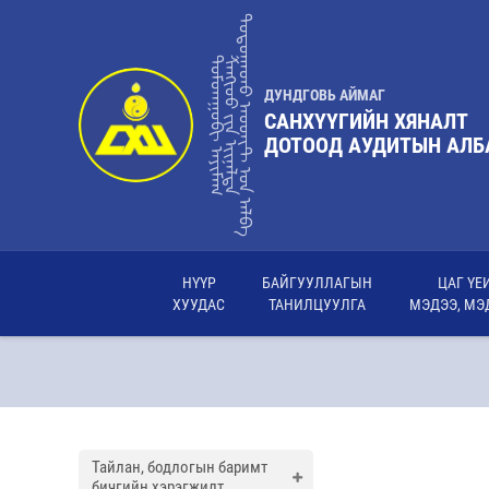
ᠳᠣᠲᠤᠭᠠᠳᠤ ᠠᠦᠳᠢᠲ ᠤ᠋ᠨ ᠠᠯᠪᠠ
ᠳᠤᠮᠳᠠᠭᠣᠪᠢ ᠠᠶᠢᠮᠠᠭ
ᠰᠠᠩᢈᠦᠦ ᠶ᠋ᠢᠨ ᢈᠢᠨᠠᠯᠲᠠ
ДУНДГОВЬ АЙМАГ
САНХҮҮГИЙН ХЯНАЛТ
ДОТООД АУДИТЫН АЛБ
НҮҮР
БАЙГУУЛЛАГЫН
ЦАГ ҮЕ
ХУУДАС
ТАНИЛЦУУЛГА
МЭДЭЭ, МЭ
Тайлан, бодлогын баримт
бичгийн хэрэгжилт