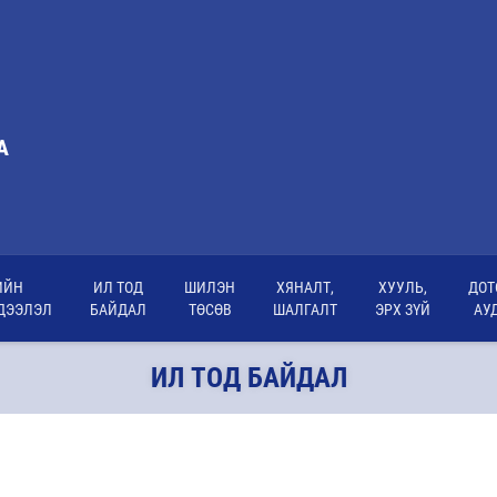
А
ИЙН
ИЛ ТОД
ШИЛЭН
ХЯНАЛТ,
ХУУЛЬ,
ДОТ
ДЭЭЛЭЛ
БАЙДАЛ
ТӨСӨВ
ШАЛГАЛТ
ЭРХ ЗҮЙ
АУ
ИЛ ТОД БАЙДАЛ