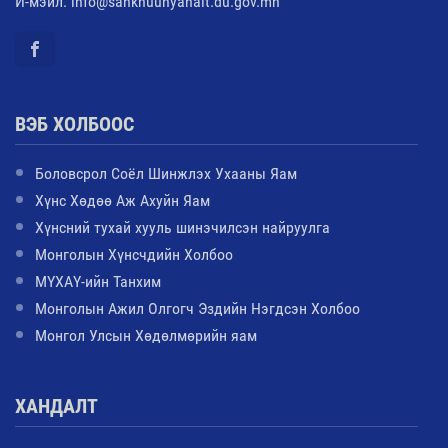
И-мэйл: info@sankhuuhyanalt.du.gov.mn
ВЭБ ХОЛБООС
Боловсрол Соёл Шинжлэх Ухааны Яам
Хүнс Хөдөө Аж Ахуйн Яам
Хүнсний тухай хууль шинэчилсэн найруулга
Монголын Хүнсчдийн Холбоо
МҮХАҮ-ийн Танхим
Монголын Ажил Олгогч Эздийн Нэгдсэн Холбоо
Монгол Улсын Хөдөлмөрийн яам
ХАНДАЛТ