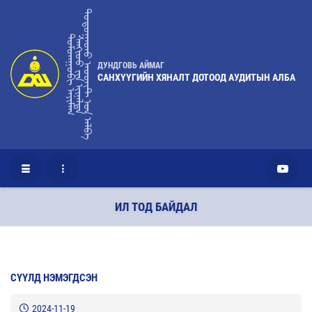
ᠳᠣᠲᠤᠭᠠᠳᠤ ᠠᠦᠳᠢᠲ ᠤ᠋ᠨ ᠠᠯᠪᠠ
ᠳᠤᠮᠳᠠᠭᠣᠪᠢ ᠠᠶᠢᠮᠠᠭ
ᠰᠠᠩᢈᠦᠦ ᠶ᠋ᠢᠨ ᢈᠢᠨᠠᠯᠲᠠ
ДУНДГОВЬ АЙМАГ
САНХҮҮГИЙН ХЯНАЛТ ДОТООД АУДИТЫН АЛБА
ИЛ ТОД БАЙДАЛ
СҮҮЛД НЭМЭГДСЭН
2024-11-19