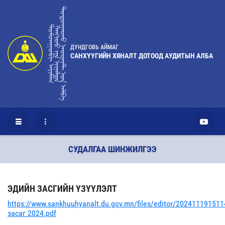
ᠳᠣᠲᠤᠭᠠᠳᠤ ᠠᠦᠳᠢᠲ ᠤ᠋ᠨ ᠠᠯᠪᠠ
ᠳᠤᠮᠳᠠᠭᠣᠪᠢ ᠠᠶᠢᠮᠠᠭ
ᠰᠠᠩᢈᠦᠦ ᠶ᠋ᠢᠨ ᢈᠢᠨᠠᠯᠲᠠ
ДУНДГОВЬ АЙМАГ
САНХҮҮГИЙН ХЯНАЛТ ДОТООД АУДИТЫН АЛБА
СУДАЛГАА ШИНЖИЛГЭЭ
ЭДИЙН ЗАСГИЙН ҮЗҮҮЛЭЛТ
https://www.sankhuuhyanalt.du.gov.mn/files/editor/20241119151
засаг 2024.pdf