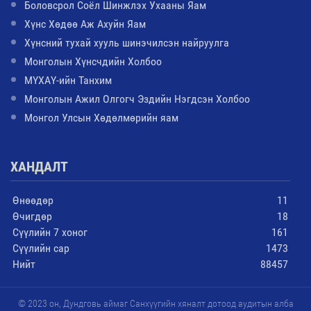
Боловсрол Соёл Шинжлэх Ухааны Яам
Хүнс Хөдөө Аж Ахуйн Яам
Хүнсний тухай хууль шинэчилсэн найруулга
Монголын Хүнсчдийн Холбоо
МҮХАҮ-ийн Танхим
Монголын Ажил Олгогч Эздийн Нэгдсэн Холбоо
Монгол Улсын Хөдөлмөрийн яам
ХАНДАЛТ
Өнөөдөр
11
Өчигдөр
18
Сүүлийн 7 хоног
161
Сүүлийн сар
1473
Нийт
88457
© 2023 он, Дундговь аймаг Санхүүгийн хяналт дотоод аудитын алба