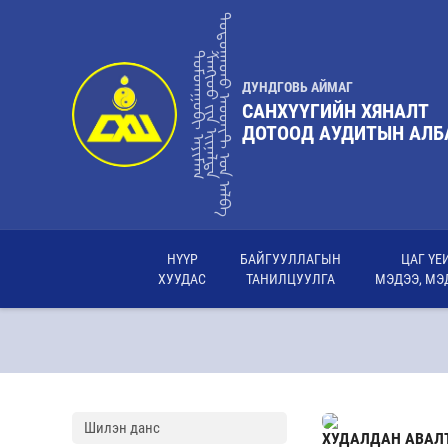
ᠳᠣᠲᠤᠭᠠᠳᠤ ᠠᠦᠳᠢᠲ ᠤ᠋ᠨ ᠠᠯᠪᠠ
ᠳᠤᠮᠳᠠᠭᠣᠪᠢ ᠠᠶᠢᠮᠠᠭ
ᠰᠠᠩᢈᠦᠦ ᠶ᠋ᠢᠨ ᢈᠢᠨᠠᠯᠲᠠ
ДУНДГОВЬ АЙМАГ
САНХҮҮГИЙН ХЯНАЛТ
ДОТООД АУДИТЫН АЛБ
НҮҮР
БАЙГУУЛЛАГЫН
ЦАГ ҮЕ
ХУУДАС
ТАНИЛЦУУЛГА
МЭДЭЭ, МЭ
Шилэн данс
ХУДАЛДАН АВАЛ