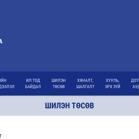
А
ИЙН
ИЛ ТОД
ШИЛЭН
ХЯНАЛТ,
ХУУЛЬ,
ДОТ
ДЭЭЛЭЛ
БАЙДАЛ
ТӨСӨВ
ШАЛГАЛТ
ЭРХ ЗҮЙ
АУ
ШИЛЭН ТӨСӨВ
Т