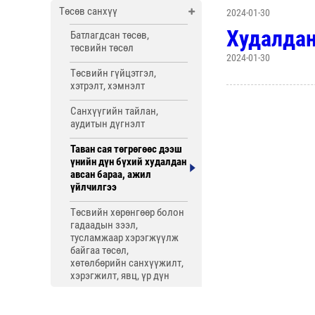
Төсөв санхүү
2024-01-30
Худалдан
Батлагдсан төсөв,
төсвийн төсөл
2024-01-30
Төсвийн гүйцэтгэл,
хэтрэлт, хэмнэлт
Санхүүгийн тайлан,
аудитын дүгнэлт
Таван сая төгрөгөөс дээш
үнийн дүн бүхий худалдан
авсан бараа, ажил
үйлчилгээ
Төсвийн хөрөнгөөр болон
гадаадын зээл,
тусламжаар хэрэгжүүлж
байгаа төсөл,
хөтөлбөрийн санхүүжилт,
хэрэгжилт, явц, үр дүн