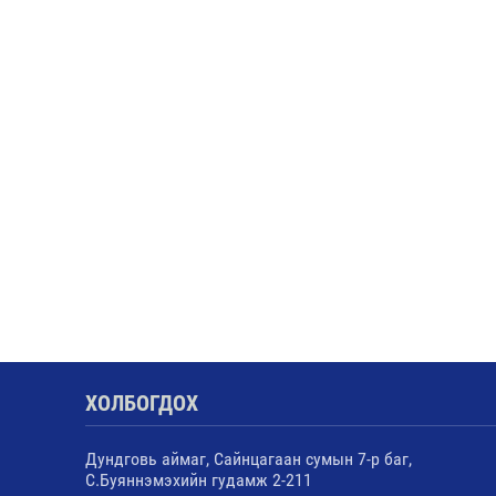
ХОЛБОГДОХ
Дундговь аймаг, Сайнцагаан сумын 7-р баг,
С.Буяннэмэхийн гудамж 2-211