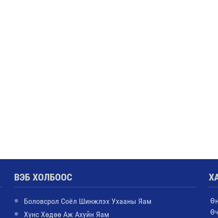
ВЭБ ХОЛБООС
Х
Ө
Боловсрол Соёл Шинжлэх Ухааны Яам
Ө
Хүнс Хөдөө Аж Ахуйн Яам