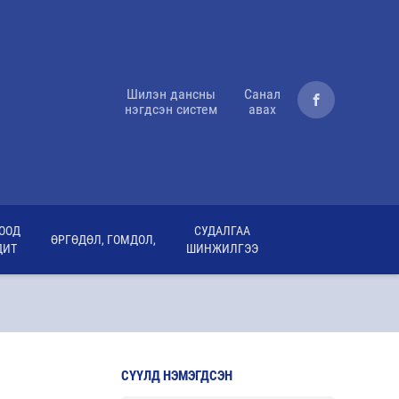
Шилэн дансны
Санал
нэгдсэн систем
авах
ООД
СУДАЛГАА
ӨРГӨДӨЛ, ГОМДОЛ,
ДИТ
ШИНЖИЛГЭЭ
СҮҮЛД НЭМЭГДСЭН